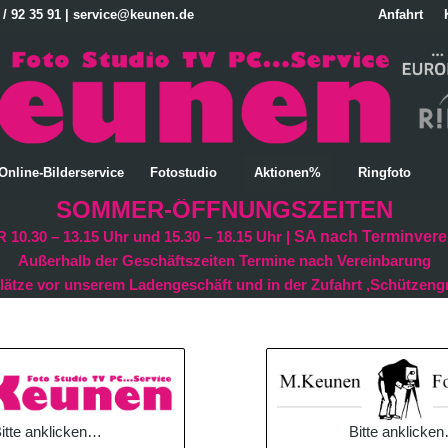
 / 92 35 91 | service@keunen.de
Anfahrt
Online-Bilderservice
Fotostudio
Aktionen%
Ringfoto
SOMMER-ÖFFNUNGSZEITEN
 10.30 – 13.15 Uhr und 15.30 – 18.15 Uhr |
SA nach Terminvere
Außerhalb der Geschäftszeiten Termine nach Vereinbarung
lätze vor unserem Ladengeschäft und in der Zufahrt ‚Schützeng
Bitte anklicke
itte anklicken…