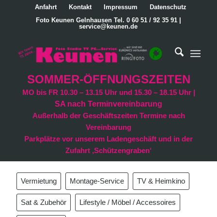
Anfahrt
Kontakt
Impressum
Datenschutz
Foto Keunen Gelnhausen Tel. 0 60 51 / 92 35 91 |
service@keunen.de
SOMMER-ÖFFNUNGSZEITEN
MO bis FR 10.30 – 13.15 Uhr und 15.30 – 18.15 Uhr |
SA nach Terminvereinbarung
Außerhalb der Geschäftszeiten Termine nach
Vereinbarung
Parkplätze vor unserem Ladengeschäft und in der
Zufahrt ‚Schützengraben‘
Vermietung
Montage-Service
TV & Heimkino
Sat & Zubehör
Lifestyle / Möbel / Accessoires