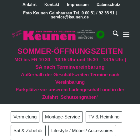
Anfahrt
Kontakt
Impressum
Datenschutz
Foto Keunen Gelnhausen Tel. 0 60 51 / 92 35 91 |
service@keunen.de
SOMMER-ÖFFNUNGSZEITEN
MO bis FR 10.30 – 13.15 Uhr und 15.30 – 18.15 Uhr |
SA nach Terminvereinbarung
Außerhalb der Geschäftszeiten Termine nach
Vereinbarung
Parkplätze vor unserem Ladengeschäft und in der
Zufahrt ‚Schützengraben‘
Vermietung
Montage-Service
TV & Heimkino
Sat & Zubehör
Lifestyle / Möbel / Accessoires