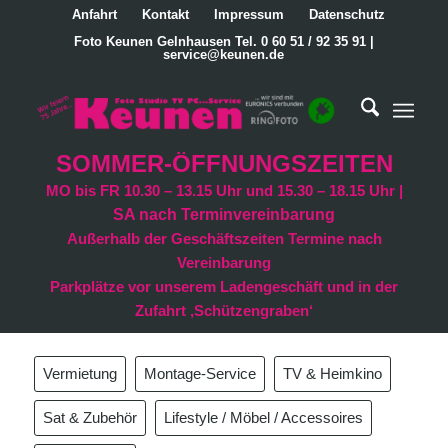
Anfahrt
Kontakt
Impressum
Datenschutz
Foto Keunen Gelnhausen Tel. 0 60 51 / 92 35 91 |
service@keunen.de
SOMMER-ÖFFNUNGSZEITEN
MO bis FR 10.30 – 13.15 Uhr und 15.30 – 18.15 Uhr |
SA nach Terminvereinbarung
Außerhalb der Geschäftszeiten Termine nach
Vereinbarung
Parkplätze vor unserem Ladengeschäft und in der
Zufahrt ‚Schützengraben‘
Vermietung
Montage-Service
TV & Heimkino
Sat & Zubehör
Lifestyle / Möbel / Accessoires